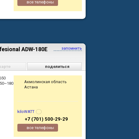
все телефоны
fesional ADW-180E
запомнить
карте
поделиться
650
Акмолинская область
 50~180
Астана
kiloWATT
+7 (701) 500-29-29
все телефоны