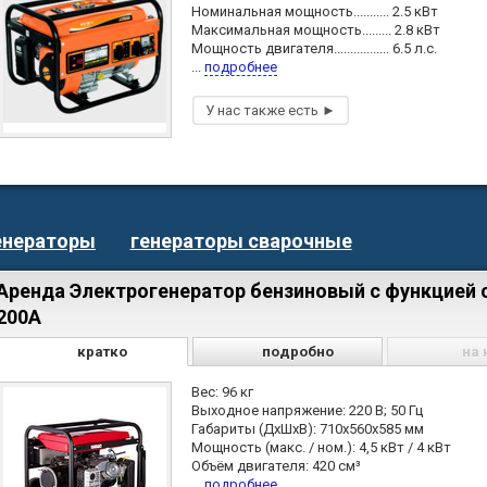
Номинальная мощность........... 2.5 кВт
Максимальная мощность......... 2.8 кВт
Мощность двигателя................. 6.5 л.с.
...
подробнее
енераторы
генераторы сварочные
Аренда Электрогенератор бензиновый с функцией 
200A
кратко
подробно
на 
Вес: 96 кг
Выходное напряжение: 220 В; 50 Гц
Габариты (ДхШхВ): 710х560х585 мм
Мощность (макс. / ном.): 4,5 кВт / 4 кВт
Объём двигателя: 420 см³
...
подробнее