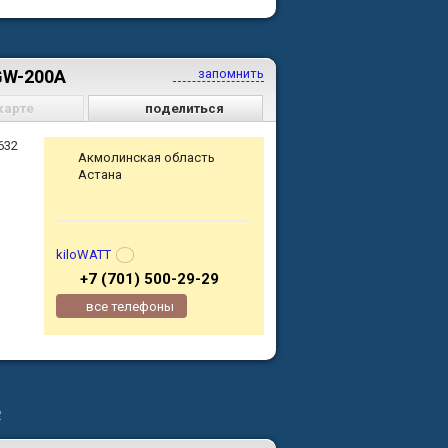
GW-200A
запомнить
карте
поделиться
632
Акмолинская область
Астана
kiloWATT
+7 (701) 500-29-29
все телефоны
е