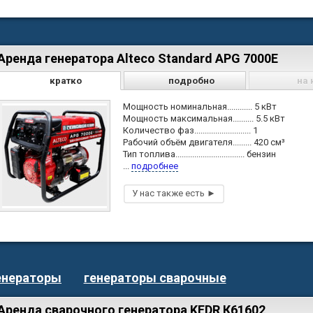
Аренда генератора Alteco Standard APG 7000Е
кратко
подробно
на 
Мощность номинальная............ 5 кВт
Мощность максимальная.......... 5.5 кВт
Количество фаз........................... 1
Рабочий объём двигателя......... 420 см³
Тип топлива................................. бензин
...
подробнее
енераторы
генераторы сварочные
Аренда сварочного генератора KEDR К61602