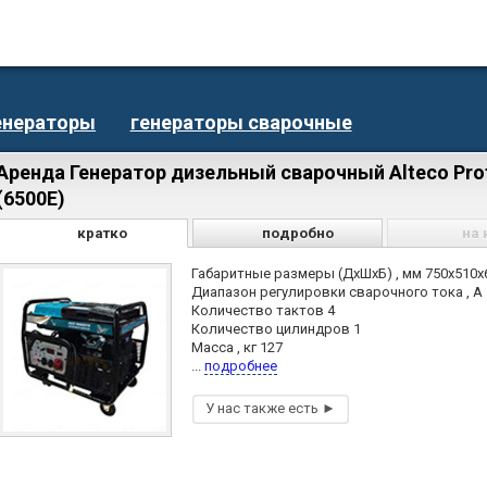
енераторы
генераторы сварочные
Аренда Генератор дизельный сварочный Alteco Pro
(6500Е)
кратко
подробно
на 
Габаритные размеры (ДхШхБ) , мм 750x510x
Диапазон регулировки сварочного тока , A
Количество тактов 4
Количество цилиндров 1
Масса , кг 127
...
подробнее