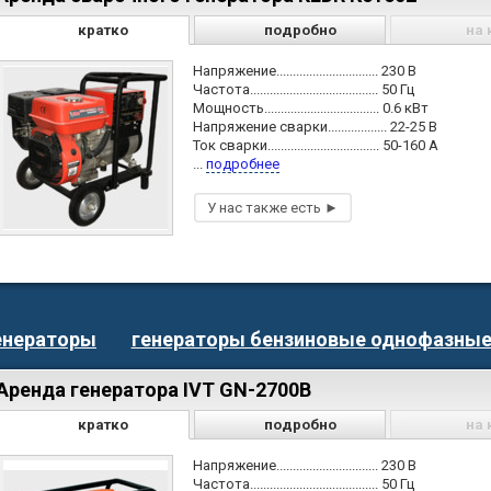
кратко
подробно
на 
Напряжение............................... 230 В
Частота....................................... 50 Гц
Мощность................................... 0.6 кВт
Напряжение сварки.................. 22-25 В
Ток сварки.................................. 50-160 А
...
подробнее
енераторы
генераторы бензиновые однофазны
Аренда генератора IVT GN-2700В
кратко
подробно
на 
Напряжение............................... 230 В
Частота....................................... 50 Гц