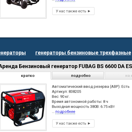
енераторы
генераторы бензиновые трехфазные
Аренда Бензиновый генератор FUBAG BS 6600 DA E
кратко
подробно
на 
Автоматический ввод резерва (АВР): Есть
Артикул: 838205
Вес: 90 кг.
Время автономной работы: 8 ч
Выходная мощность 380В: 6.75 кВт
...
подробнее