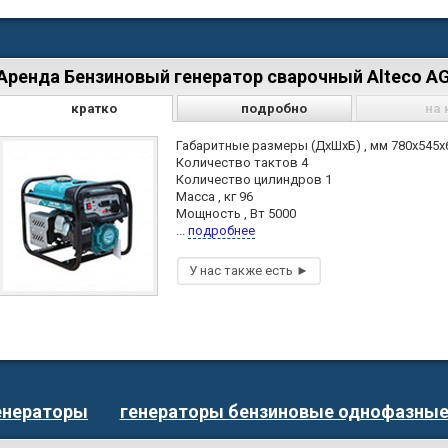
Аренда Бензиновый генератор сварочный Alteco A
кратко
подробно
на 
Габаритные размеры (ДхШхБ) , мм 780х545х
Количество тактов 4
Количество цилиндров 1
Масса , кг 96
Мощность , Вт 5000
...
подробнее
енераторы
генераторы бензиновые однофазны