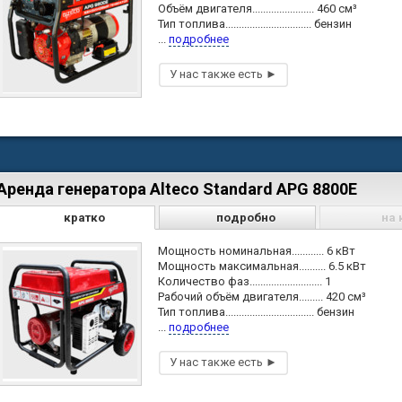
Объём двигателя....................... 460 см³
Тип топлива................................ бензин
...
подробнее
Аренда генератора Alteco Standard APG 8800Е
кратко
подробно
на 
Мощность номинальная............ 6 кВт
Мощность максимальная.......... 6.5 кВт
Количество фаз........................... 1
Рабочий объём двигателя......... 420 см³
Тип топлива................................. бензин
...
подробнее