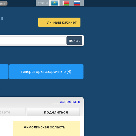
страна
com
 в
личный кабинет
генераторы сварочные (4)
е
запомнить
карте
поделиться
Акмолинская область