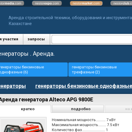
stor
media
.com
nestor
expo
.com
nestor
market
.com
nestor
club
.
Аренда строительной техники, оборудования и инструмента
Казахстане
я участия
запросы
енераторы . Аренда.
генераторы бензиновые
генераторы бензиновые
однофазные (6)
трехфазные (2)
енераторы
генераторы бензиновые однофазны
Аренда генератора Alteco APG 9800Е
кратко
подробно
на 
Номинальная мощность........... 7 кВт
Максимальная мощность......... 7.5 кВт
Количество фаз.......................... 1