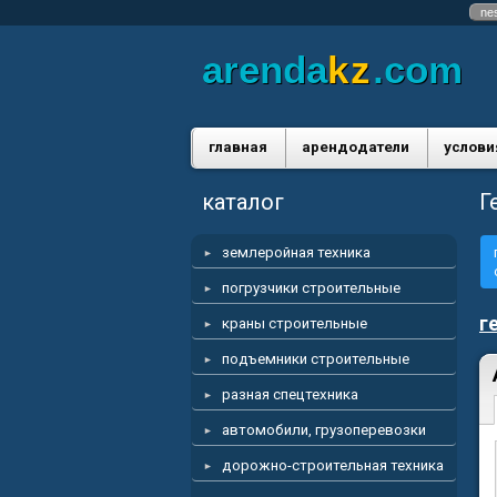
ne
arenda
kz
.com
главная
арендодатели
услови
каталог
Г
землеройная техника
погрузчики строительные
г
краны строительные
подъемники строительные
разная спецтехника
автомобили, грузоперевозки
дорожно-строительная техника