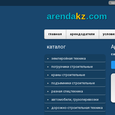
ne
arenda
kz
.com
главная
арендодатели
услови
каталог
А
са
землеройная техника
погрузчики строительные
краны строительные
подъемники строительные
разная спецтехника
автомобили, грузоперевозки
дорожно-строительная техника