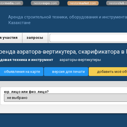
stor
media
.com
nestor
expo
.com
nestor
market
.com
nestor
club
.
Аренда строительной техники, оборудования и инструмента
Казахстане
я участия
запросы
ренда аэратора-вертикутера, скарификатора в 
довая техника и инструмент
аэраторы-вертикутеры
объявления на карте
версия для печати
добавить моё об
юр. лицо или физ. лицо?