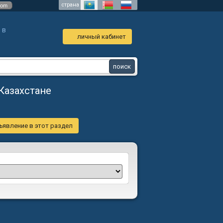
страна
com
 в
личный кабинет
Казахстане
ъявление в этот раздел