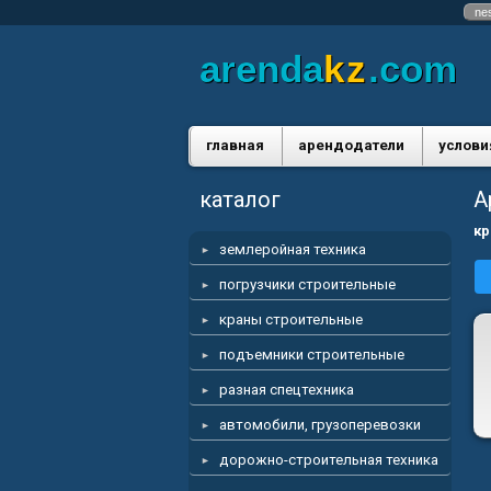
ne
arenda
kz
.com
главная
арендодатели
услови
каталог
А
кр
землеройная техника
погрузчики строительные
краны строительные
подъемники строительные
разная спецтехника
автомобили, грузоперевозки
дорожно-строительная техника