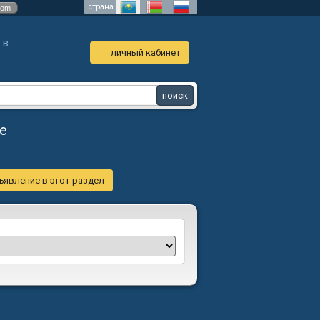
страна
com
 в
личный кабинет
е
ъявление в этот раздел