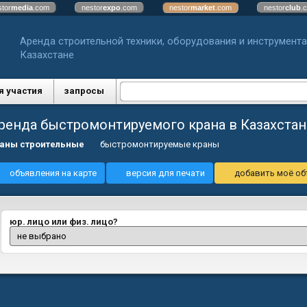
stor
media
.com
nestor
expo
.com
nestor
market
.com
nestor
club
.
Аренда строительной техники, оборудования и инструмента
Казахстане
я участия
запросы
ренда быстромонтируемого крана в Казахстан
аны строительные
быстромонтируемые краны
объявления на карте
версия для печати
добавить моё об
юр. лицо или физ. лицо?