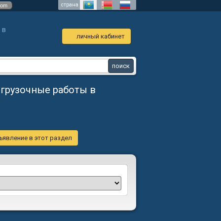
страна
com
 в
личный кабинет
згрузочные работы в
ъявление в этот раздел