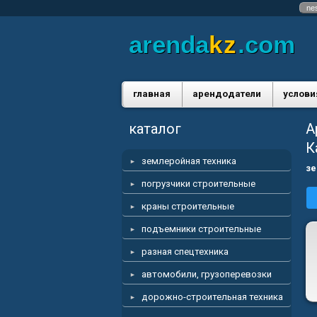
ne
arenda
kz
.com
главная
арендодатели
услови
каталог
А
К
землеройная техника
зе
погрузчики строительные
краны строительные
подъемники строительные
разная спецтехника
автомобили, грузоперевозки
дорожно-строительная техника