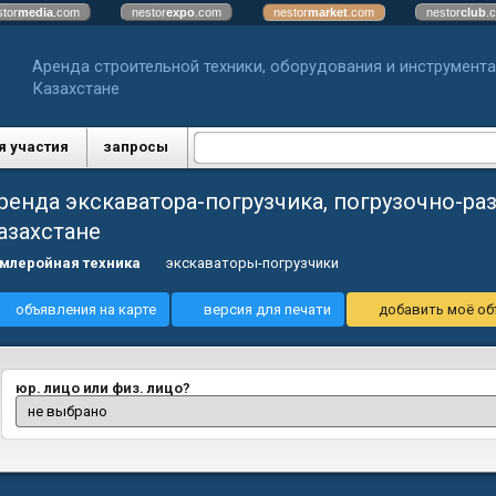
stor
media
.com
nestor
expo
.com
nestor
market
.com
nestor
club
.
Аренда строительной техники, оборудования и инструмента
Казахстане
я участия
запросы
ренда экскаватора-погрузчика, погрузочно-ра
азахстане
млеройная техника
экскаваторы-погрузчики
объявления на карте
версия для печати
добавить моё об
юр. лицо или физ. лицо?