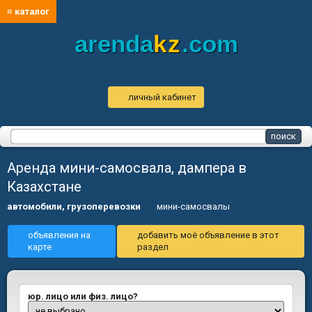
≡ каталог
arenda
kz
.com
личный кабинет
Аренда мини-самосвала, дампера в
Казахстане
автомобили, грузоперевозки
мини-самосвалы
объявления на
добавить моё объявление в этот
карте
раздел
юр. лицо или физ. лицо?