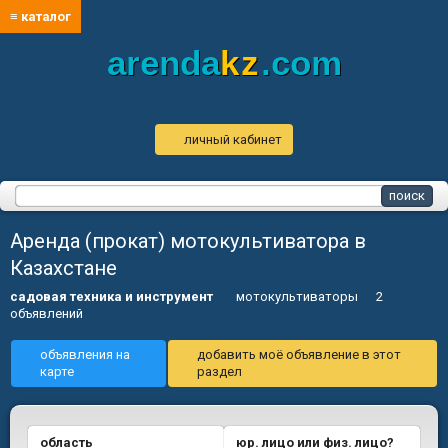
≡ каталог
arenda
kz
.com
личный кабинет
Аренда (прокат) мотокультиватора в
Казахстане
садовая техника и инструмент
мотокультиваторы
2
объявлений
объявления на
добавить моё объявление в этот
карте
раздел
область
юр. лицо или физ. лицо?