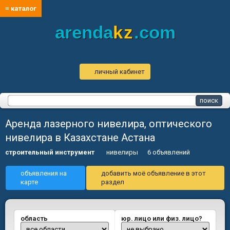
≡ каталог
arenda
kz
.com
личный кабинет
Аренда лазерного нивелира, оптического
нивелира в Казахстане Астана
строительный инструмент
нивелиры
6 объявлений
объявления на
добавить моё объявление в этот
карте
раздел
область
юр. лицо или физ. лицо?