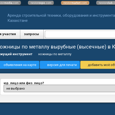
stor
media
.com
nestor
expo
.com
nestor
market
.com
nestor
club
.
Аренда строительной техники, оборудования и инструмента
Казахстане
я участия
запросы
ожницы по металлу вырубные (высечные) в К
жущий инструмент
ножницы по металлу
объявления на карте
версия для печати
добавить моё об
юр. лицо или физ. лицо?