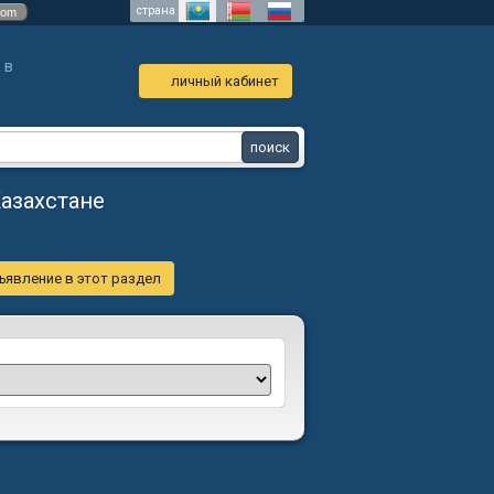
страна
com
 в
личный кабинет
азахстане
ъявление в этот раздел