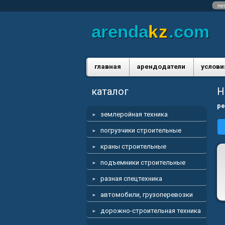
ne
arenda
kz
.com
главная
арендодатели
услови
каталог
Н
ре
землеройная техника
погрузчики строительные
краны строительные
подъемники строительные
разная спецтехника
автомобили, грузоперевозки
дорожно-строительная техника