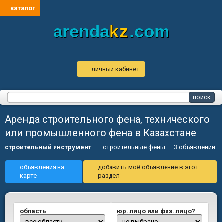
≡ каталог
arenda
kz
.com
личный кабинет
Аренда строительного фена, технического
или промышленного фена в Казахстане
строительный инструмент
строительные фены
3 объявлений
объявления на
добавить моё объявление в этот
карте
раздел
область
юр. лицо или физ. лицо?